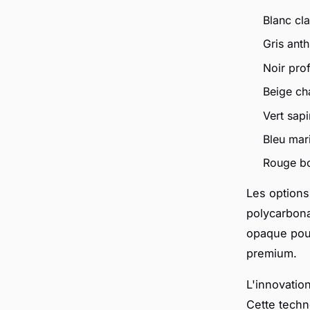
Blanc cl
Gris ant
Noir pro
Beige ch
Vert sapi
Bleu mar
Rouge bo
Les options
polycarbona
opaque pour
premium.
L'innovatio
Cette techn