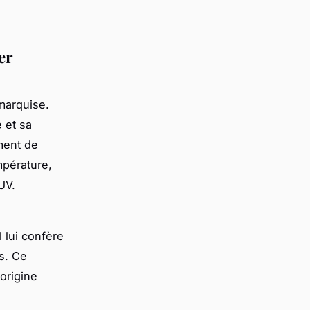
er
 marquise.
 et sa
ement de
mpérature,
UV.
 lui confère
es. Ce
origine