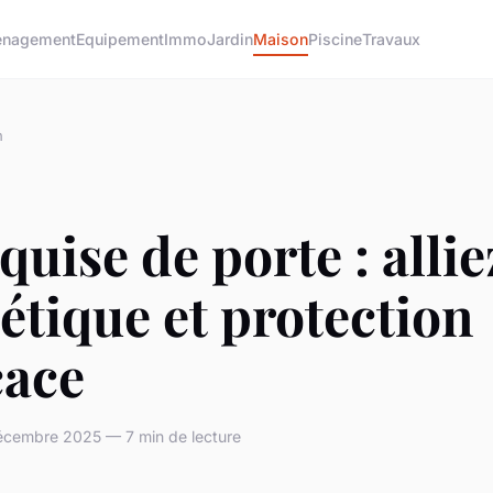
nagement
Equipement
Immo
Jardin
Maison
Piscine
Travaux
n
uise de porte : allie
étique et protection
cace
écembre 2025 — 7 min de lecture