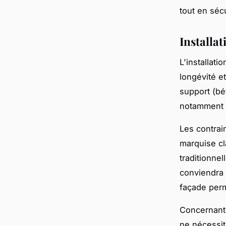
tout en séc
Installat
L'installat
longévité et
support (bé
notamment l
Les contrain
marquise cl
traditionne
conviendra 
façade perm
Concernant 
ne nécessit