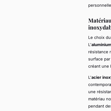
personnelle
Matériau
inoxydab
Le choix du
L'
aluminiu
résistance 
surface par
créant une 
L'
acier ino
contemporai
une résistan
matériau no
pendant des