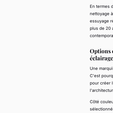
En termes d
nettoyage à
essuyage ré
plus de 20 
contempora
Options 
éclairag
Une marquis
C'est pour
pour créer 
l'architect
Côté couleu
sélectionné