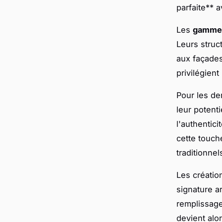
parfaite** a
Les
gammes
Leurs struc
aux façades
privilégient
Pour les de
leur potent
l'authentic
cette touch
traditionnel
Les créatio
signature a
remplissage
devient alo