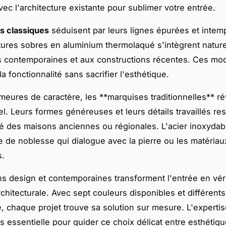
vec l'architecture existante pour sublimer votre entrée.
 classiques
séduisent par leurs lignes épurées et intemp
tures sobres en aluminium thermolaqué s'intègrent natur
 contemporaines et aux constructions récentes. Ces mo
 la fonctionnalité sans sacrifier l'esthétique.
meures de caractère, les **marquises traditionnelles** ré
iel. Leurs formes généreuses et leurs détails travaillés re
ité des maisons anciennes ou régionales. L'acier inoxydab
e de noblesse qui dialogue avec la pierre ou les matériau
s.
ns design et contemporaines transforment l'entrée en vér
rchitecturale. Avec sept couleurs disponibles et différent
, chaque projet trouve sa solution sur mesure. L'expertis
rs essentielle pour guider ce choix délicat entre esthétiq