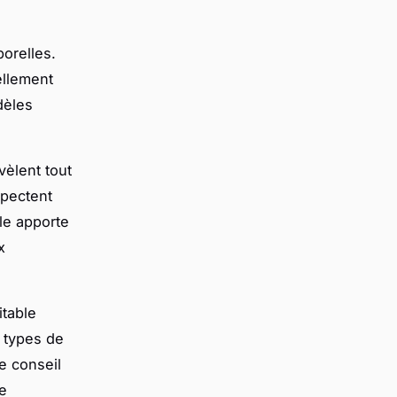
orelles.
ellement
dèles
vèlent tout
spectent
le apporte
x
itable
s types de
e conseil
ue