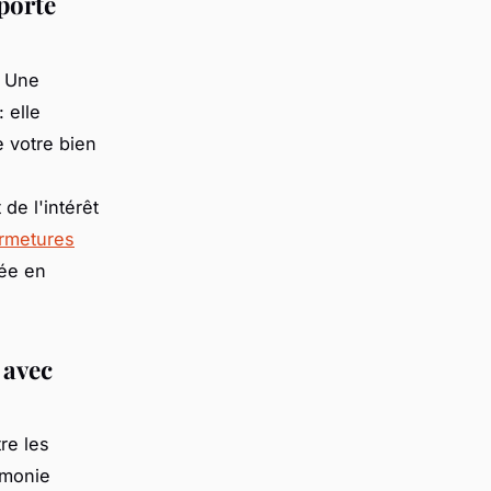
porte
? Une
: elle
e votre bien
e l'intérêt
rmetures
rée en
 avec
re les
rmonie