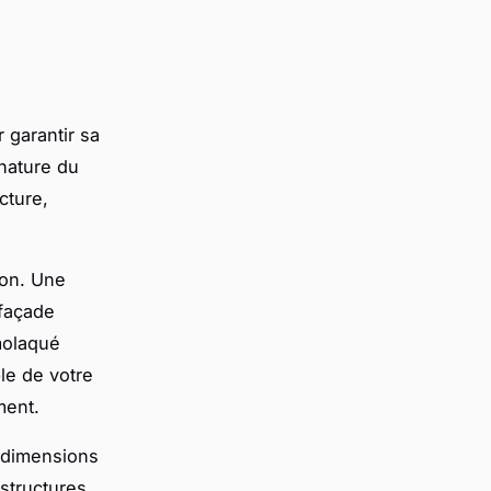
 garantir sa
 nature du
cture,
ion. Une
 façade
molaqué
le de votre
ment.
 dimensions
structures