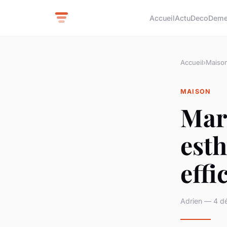
Accueil
Actu
Deco
Deme
Accueil
›
Maiso
MAISON
Marq
esth
effi
Adrien — 4 d