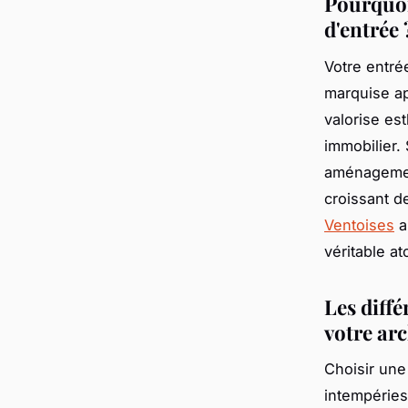
Pourquoi
d'entrée 
Votre entré
marquise a
valorise es
immobilier.
aménagement
croissant d
Ventoises
a
véritable at
Les diff
votre ar
Choisir une
intempéries