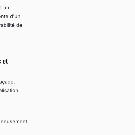
t un
ente d'un
abilité de
s
 et
façade.
lisation
oigneusement