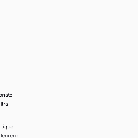
:
onate
ltra-
tique.
aleureux