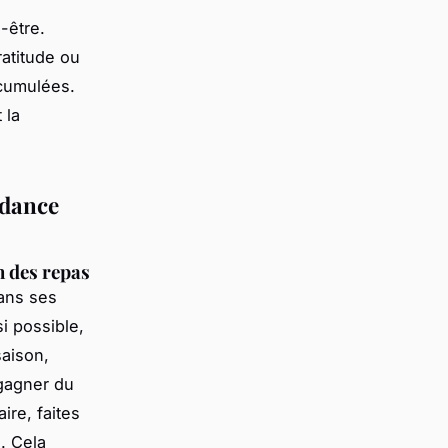
-être.
ratitude ou
ccumulées.
 la
ndance
n des repas
dans ses
si possible,
saison,
 gagner du
re, faites
. Cela