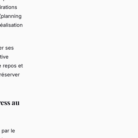
irations
(planning
éalisation
er ses
tive
e repos et
réserver
ress au
par le