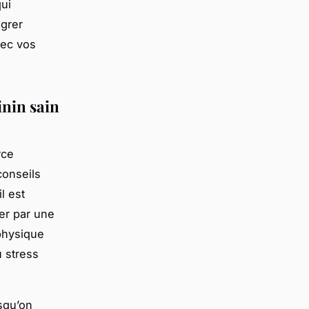
qui
égrer
vec vos
inin sain
rce
conseils
l est
er par une
 physique
 stress
rsqu’on