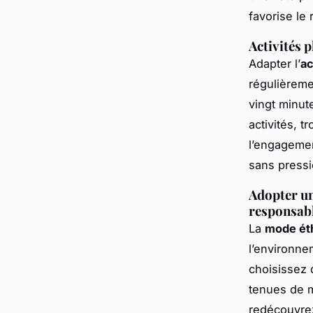
favorise le 
Activités 
Adapter l’
ac
régulièreme
vingt minute
activités, 
l’engagemen
sans pressi
Adopter un
responsab
La
mode ét
l’environne
choisissez 
tenues de m
redécouvrez