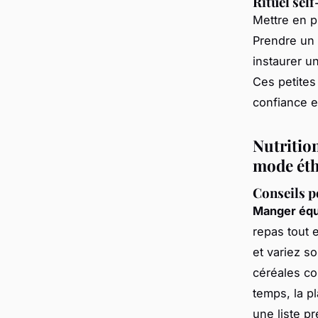
Rituel self
Mettre en 
Prendre un 
instaurer u
Ces petites 
confiance e
Nutrition
mode ét
Conseils p
Manger équ
repas tout e
et variez s
céréales co
temps, la p
une liste p