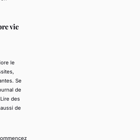
re vie
iore le
ssites,
antes. Se
journal de
 Lire des
 aussi de
. Commencez