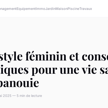
nagement
Equipement
Immo
Jardin
Maison
Piscine
Travaux
style féminin et cons
iques pour une vie s
épanouie
i 2025 — 5 min de lecture