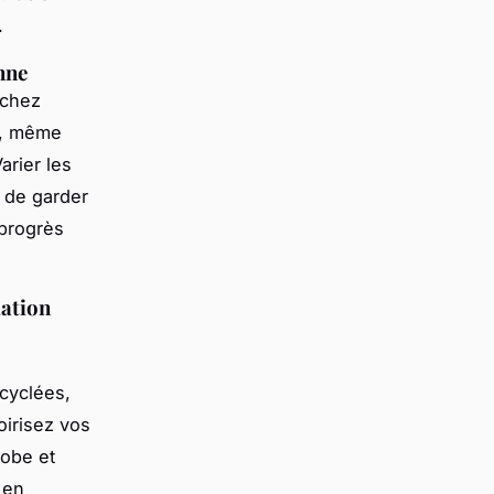
.
nne
rchez
n, même
arier les
t de garder
 progrès
mation
ecyclées,
oirisez vos
robe et
 en