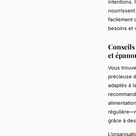
intentions. 
nourrissent
facilement 
besoins et 
Conseils 
et épano
Vous trouve
précieuse d
adaptés à la
recommandé
alimentation
régulière—m
grâce à des
L’organisat