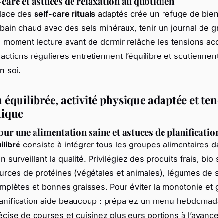
-care et astuces de relaxation au quotidien
place des
self-care rituals
adaptés crée un refuge de bien
bain chaud avec des sels minéraux, tenir un journal de g
n moment lecture avant de dormir relâche les tensions a
actions régulières entretiennent l’équilibre et soutiennent
n soi.
 équilibrée, activité physique adaptée et te
hique
our une alimentation saine et astuces de planificatio
ilibré
consiste à intégrer tous les groupes alimentaires 
n surveillant la qualité. Privilégiez des produits frais, bio 
ources de protéines (végétales et animales), légumes de 
mplètes et bonnes graisses. Pour éviter la monotonie et
lanification aide beaucoup : préparez un menu hebdomadai
récise de courses et cuisinez plusieurs portions à l’avance