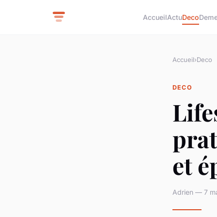
Accueil
Actu
Deco
Deme
Accueil
›
Deco
DECO
Life
prat
et 
Adrien — 7 ma