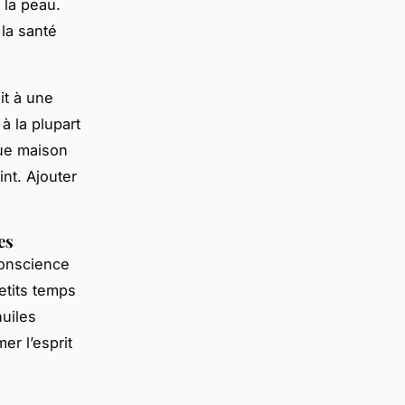
 la peau.
 la santé
it à une
à la plupart
que maison
int. Ajouter
es
conscience
etits temps
huiles
er l’esprit