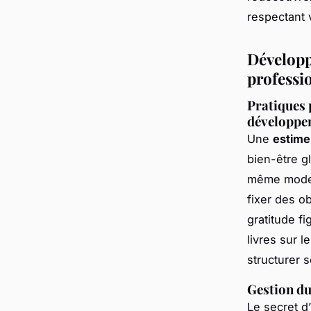
respectant 
Développ
professi
Pratiques 
développe
Une
estime 
bien-être gl
même modest
fixer des ob
gratitude fi
livres sur 
structurer 
Gestion du
Le secret 