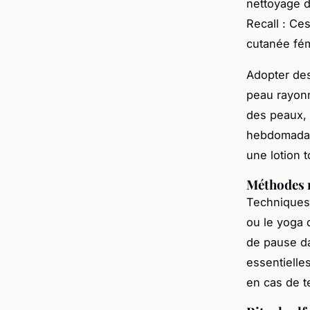
nettoyage d
Recall : Ce
cutanée fém
Adopter des
peau rayonn
des peaux, 
hebdomadaire
une lotion t
Méthodes n
Techniques 
ou le yoga 
de pause da
essentielles
en cas de t