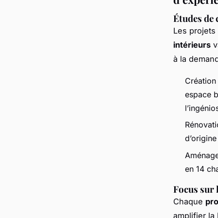
Études de c
Les projets
intérieurs
v
à la demand
Création
espace b
l’ingénio
Rénovati
d’origine
Aménagem
en 14 ch
Focus sur l
Chaque
pr
amplifier l