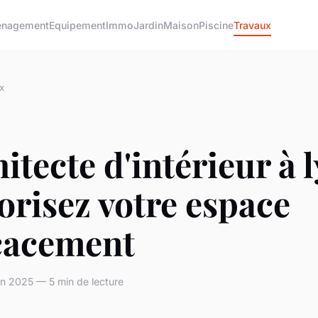
nagement
Equipement
Immo
Jardin
Maison
Piscine
Travaux
x
itecte d'intérieur à 
lorisez votre espace
icacement
in 2025 — 5 min de lecture