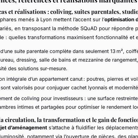
as et réalisations : coliving, suites parentales, stud
 phares menés à Lyon mettent l’accent sur l’
optimisation 
ariés, en transposant la méthode SQuAD pour répondre 
e : quelles transformations maximisent fonctionnalité et 
 d’une suite parentale complète dans seulement 13 m², coiff
ureau, dressing, salle de bains et mezzanine de rangement
sité des solutions sur-mesure.
on intégrale d’un appartement canut : poutres, pierres et v
 sont valorisés pour conjuguer cachet lyonnais et modernité
ent de coliving pour investisseurs : une surface restreinte
ambres intimes et partagées pour optimiser le rendement loc
a circulation, la transformation et le gain de fonctio
ojet d’aménagement
s’attache à fluidifier les déplacement
a luminosité, notamment via l’ouverture de pièces, des pla