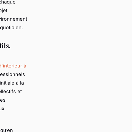
r chaque
ojet
nvironnement
 quotidien.
ils,
d'intérieur à
fessionnels
itiale à la
llectifs et
tes
ux
 qu’en