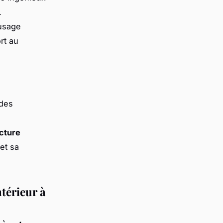
.
’usage
rt au
 des
ecture
et sa
ntérieur à