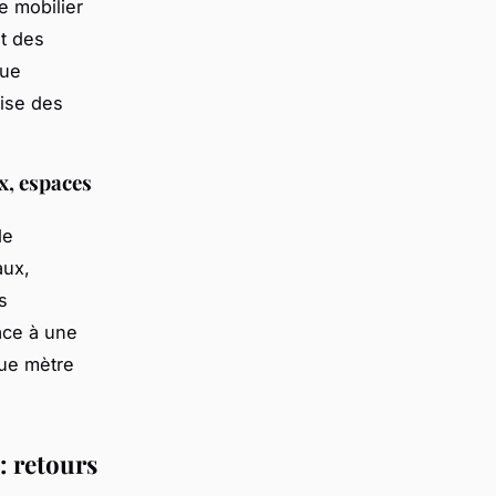
e mobilier
nt des
que
rise des
x, espaces
de
aux,
s
âce à une
ue mètre
: retours