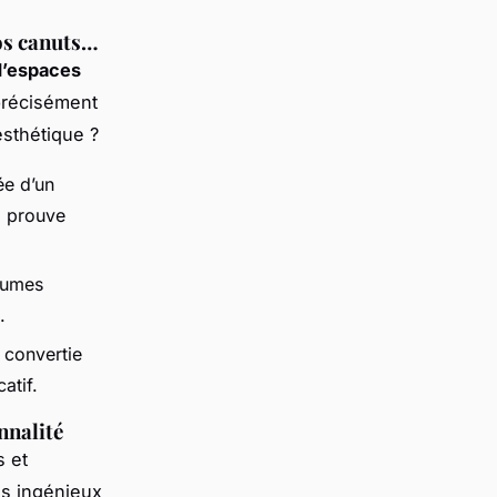
ios canuts…
d’espaces
précisément
esthétique ?
ée d’un
, prouve
olumes
.
 convertie
atif.
nnalité
s et
ns ingénieux