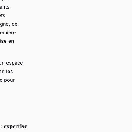
ants,
ets
igne, de
remière
mise en
 un espace
r, les
te pour
: expertise