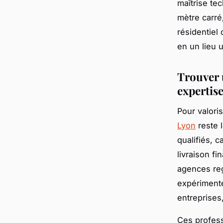
maîtrise tec
mètre carré
résidentiel
en un lieu u
Trouver u
expertise
Pour valori
Lyon
reste l
qualifiés, c
livraison fi
agences reg
expérimenté
entreprises
Ces profess