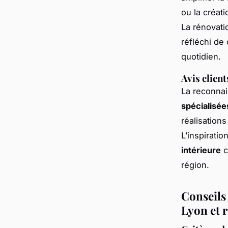
ou la créat
La rénovati
réfléchi de
quotidien.
Avis clien
La reconnai
spécialisée
réalisations 
L’inspiratio
intérieure
c
région.
Conseils 
Lyon et r