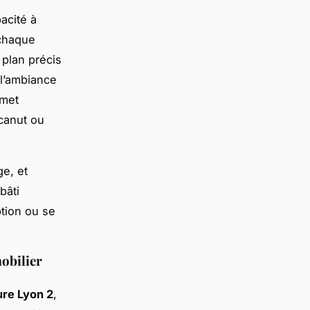
acité à
 chaque
 plan précis
 l’ambiance
rmet
 canut ou
ge, et
bâti
ption ou se
obilier
ure Lyon 2
,