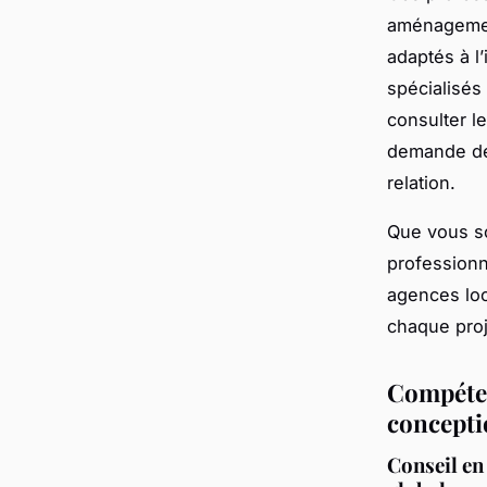
aménagemen
adaptés à l
spécialisés 
consulter l
demande de 
relation.
Que vous so
professionn
agences loc
chaque proj
Compéten
conceptio
Conseil en