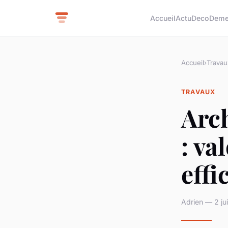
Accueil
Actu
Deco
Deme
Accueil
›
Travau
TRAVAUX
Arch
: va
eff
Adrien — 2 ju