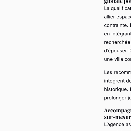
globale po
La qualifica
allier espa
contrainte.
en intégran
recherchée,
d’épouser l
une villa c
Les recomma
intègrent d
historique.
prolonger ju
Accompagne
sur-mesure
L’agence as