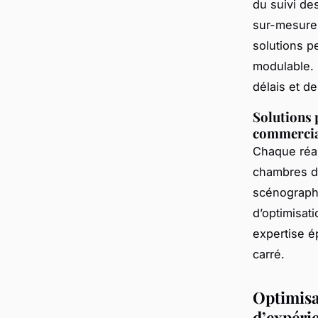
du suivi de
sur-mesure 
solutions p
modulable. L
délais et d
Solutions 
commerciau
Chaque réali
chambres de
scénograph
d’optimisat
expertise 
carré.
Optimisat
d’expéri